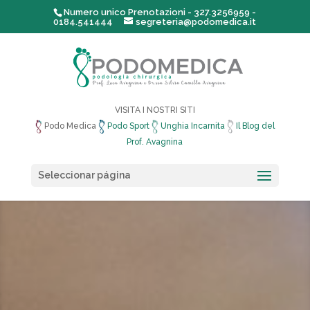
Numero unico Prenotazioni - 327.3256959 -
0184.541444
segreteria@podomedica.it
VISITA I NOSTRI SITI
Podo Medica
Podo Sport
Unghia Incarnita
Il Blog del
Prof. Avagnina
Seleccionar página