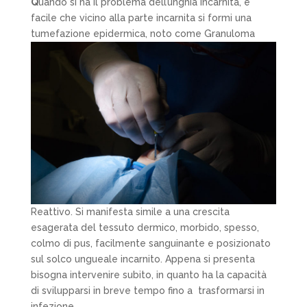
Q
uando si ha il problema dell’unghia incarnita, è
facile che vicino alla parte incarnita si formi una
tumefazione epidermica, noto come
Granuloma
Reattivo
. Si manifesta simile a una crescita
esagerata del tessuto dermico, morbido, spesso,
colmo di pus, facilmente sanguinante e posizionato
sul solco ungueale incarnito. Appena si presenta
bisogna intervenire subito, in quanto ha la capacità
di svilupparsi in breve tempo fino a
trasformarsi in
infezione.