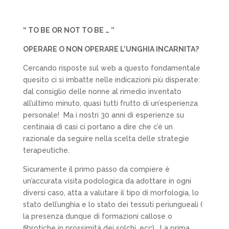
“ TO BE OR NOT TO BE … ”
OPERARE O NON OPERARE L’UNGHIA INCARNITA?
Cercando risposte sul web a questo fondamentale
quesito ci si imbatte nelle indicazioni più disperate:
dal consiglio delle nonne al rimedio inventato
all’ultimo minuto, quasi tutti frutto di un’esperienza
personale!
Ma i nostri 30 anni di esperienze su
centinaia di casi ci portano a dire che c’è un
razionale da seguire nella scelta delle strategie
terapeutiche.
Sicuramente il primo passo da compiere è
un’accurata visita podologica da adottare in ogni
diversi caso, atta a valutare il tipo di morfologia, lo
stato dell’unghia e lo stato dei tessuti periungueali (
la presenza dunque di formazioni callose o
fibrotiche in prossimità dei solchi, ecc).
La prima