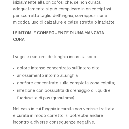
inizialmente alla
onicofosi
che, se non curata
adeguatamente si può complicare in
onicocriptosi
per scorretto taglio dell’unghia, sovrapposizione
micotica, uso di calzature e calze strette o inadatte.
I SINTOMI E CONSEGUENZE DI UNA MANCATA
CURA
I segni e i sintomi dell’unghia incarnita sono:
dolore
intenso concentrato sull’intero dito;
arrossamento
intorno all’unghia;
gonfiore
concentrato sulla completa zona colpita;
infezione
con possibilità di drenaggio di liquidi e
fuoriuscita di pus (granuloma).
Nel caso in cui l’unghia incarnita non venisse trattata
e curata in modo corretto, si potrebbe andare
incontro a diverse conseguenze negative.