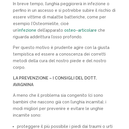
In breve tempo, l’unghia peggiorerà in infezione o
perfino in un ascesso e si potrebbe subire il rischio di
essere vittime di malattie batteriche, come per
esempio l’
Osteomielite
, cioè
un’
infezione
dell’apparato
osteo
–
articolare
che
riguarda addirittura l’osso profondo.
Per questo motivo è prudente agire con la giusta
tempistica ed essere a conoscenza dei corretti
metodi della cura del nostro piede e del nostro
corpo.
LA PREVENZIONE – I CONSIGLI DEL DOTT.
AVAGNINA
A meno che il problema sia congenito (ci sono
bambini che nascono già con l’unghia incarnita), i
modi migliori per prevenire e evitare le unghie
incarnite sono
:
proteggere il più possibile i piedi dai traumi o urti