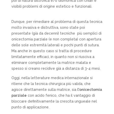
poi di natura distrofica e/o dismorfica con chiari e
visibili problemi di origine estetico e funzionali.
Dunque, per rimediare al problema di questa tecnica
molto invasiva e distruttiva, sono state poi
presentate (già da decenni) tecniche
più semplici di
onicectomia parziale (e non completa) con apertura
delle sole estremità laterali e pochi punti di sutura.
Ma anche in questo caso si tratta di procedure
limitatamente efficaci, in quanto non si riusciva a
eliminare completamente la matrice malata e
spesso si creano recidive già a distanza di 3-4 mesi.
Oggi, nella letterature medica internazionale si
ritiene che la tecnica chirurgica più valida, che
agisce direttamente sulla matrice, sia
l’onicectomia
parziale
con
acido fenico,
che ha il vantaggio di
bloccare definitivamente la crescita ungueale nel
punto di applicazione.