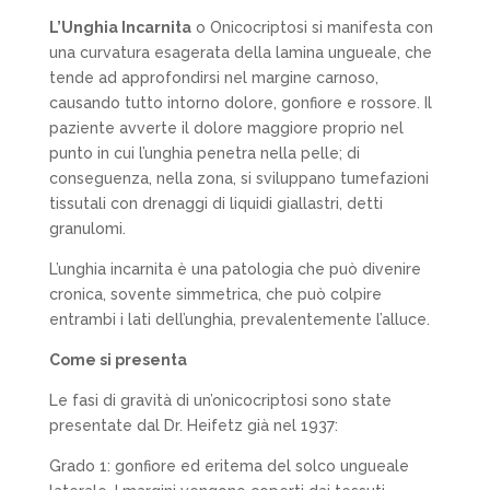
L’Unghia Incarnita
o
Onicocriptosi
si manifesta con
una curvatura esagerata della lamina ungueale, che
tende ad approfondirsi nel margine carnoso,
causando tutto intorno dolore, gonfiore e rossore. Il
paziente avverte il dolore maggiore proprio nel
punto in cui l’unghia penetra nella pelle; di
conseguenza, nella zona, si sviluppano tumefazioni
tissutali con drenaggi di liquidi giallastri, detti
granulomi.
L’unghia incarnita è una patologia che può divenire
cronica, sovente simmetrica, che può colpire
entrambi i lati dell’unghia, prevalentemente l’alluce.
Come si presenta
Le fasi di
gravità di un’onicocriptosi
sono state
presentate dal Dr. Heifetz già nel 1937:
Grado 1
: gonfiore ed eritema del solco ungueale