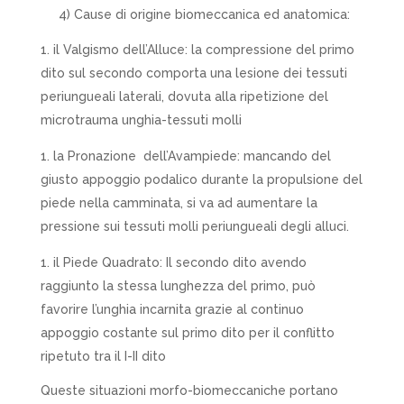
4)
Cause di origine biomeccanica ed anatomica
:
il
Valgismo dell’Alluce
: la compressione del primo
dito sul secondo comporta una lesione dei tessuti
periungueali laterali, dovuta alla ripetizione del
microtrauma unghia-tessuti molli
la
Pronazione
dell’Avampiede
: mancando del
giusto appoggio podalico durante la propulsione del
piede nella camminata, si va ad aumentare la
pressione sui tessuti molli periungueali degli alluci.
il
Piede Quadrato
: Il secondo dito avendo
raggiunto la stessa lunghezza del primo, può
favorire l’unghia incarnita grazie al continuo
appoggio costante sul primo dito per il conflitto
ripetuto tra il I-II dito
Queste situazioni morfo-biomeccaniche portano