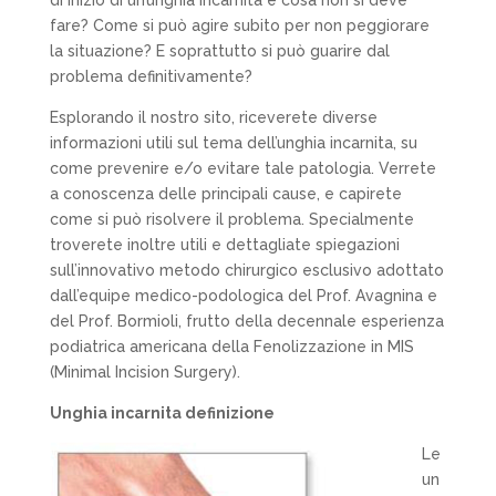
di inizio di un’unghia incarnita e cosa non si deve
fare? Come si può agire subito per non peggiorare
la situazione? E soprattutto si può guarire dal
problema definitivamente?
Esplorando il nostro sito, riceverete diverse
informazioni utili sul tema dell’unghia incarnita, su
come prevenire e/o evitare tale patologia. Verrete
a conoscenza delle principali cause, e capirete
come si può risolvere il problema. Specialmente
troverete inoltre utili e dettagliate spiegazioni
sull’innovativo metodo chirurgico esclusivo adottato
dall’equipe medico-podologica del Prof. Avagnina e
del Prof. Bormioli, frutto della decennale esperienza
podiatrica americana della Fenolizzazione in MIS
(Minimal Incision Surgery).
Unghia incarnita definizione
L
e
un