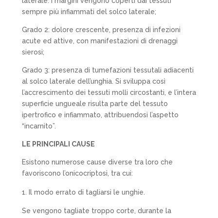
laterale. I margini vengono coperti dai tessuti
sempre più infiammati del solco laterale;
Grado 2
: dolore crescente, presenza di infezioni
acute ed attive, con manifestazioni di drenaggi
sierosi;
Grado 3
: presenza di tumefazioni tessutali adiacenti
al solco laterale dell’unghia. Si sviluppa così
l’accrescimento dei tessuti molli circostanti, e l’intera
superficie ungueale risulta parte del tessuto
ipertrofico e infiammato, attribuendosi l’aspetto
“incarnito”.
LE PRINCIPALI CAUSE
Esistono numerose cause diverse tra loro che
favoriscono
l’onicocriptosi,
tra cui:
Il modo errato di tagliarsi le unghie.
Se vengono tagliate troppo corte, durante la