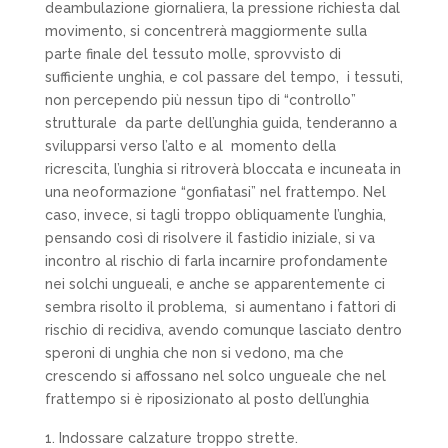
deambulazione giornaliera, la pressione richiesta dal
movimento, si concentrerà maggiormente sulla
parte finale del tessuto molle, sprovvisto di
sufficiente unghia, e col passare del tempo,
i tessuti,
non percependo più nessun tipo di “controllo”
strutturale
da parte dell’unghia guida, tenderanno a
svilupparsi verso l’alto e al
momento della
ricrescita, l’unghia si ritroverà bloccata e incuneata in
una neoformazione “gonfiatasi” nel frattempo. Nel
caso, invece, si tagli troppo obliquamente l’unghia,
pensando così di risolvere il fastidio iniziale, si va
incontro al rischio di farla incarnire profondamente
nei solchi ungueali, e anche se apparentemente ci
sembra risolto il problema,
si aumentano i fattori di
rischio di recidiva, avendo comunque lasciato dentro
speroni di unghia che non si vedono, ma che
crescendo si affossano nel solco ungueale che nel
frattempo si è riposizionato al posto dell’unghia
Indossare calzature troppo strette
.