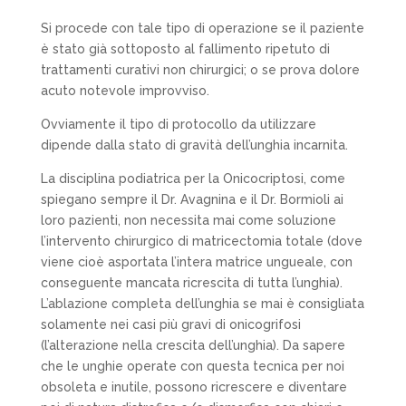
Si procede con tale tipo di operazione se il paziente
è stato già sottoposto al fallimento ripetuto di
trattamenti curativi non chirurgici; o se prova dolore
acuto notevole improvviso.
Ovviamente il tipo di protocollo da utilizzare
dipende dalla stato di gravità dell’unghia incarnita.
La disciplina podiatrica per la Onicocriptosi, come
spiegano sempre il Dr. Avagnina e il Dr. Bormioli ai
loro pazienti, non necessita
mai
come soluzione
l’intervento chirurgico di
matricectomia
totale (dove
viene cioè asportata l’intera matrice ungueale, con
conseguente mancata ricrescita di tutta l’unghia).
L’ablazione completa dell’unghia se mai è consigliata
solamente nei casi più gravi di
onicogrifosi
(l’alterazione nella crescita dell’unghia).
Da sapere
che le unghie operate con questa tecnica per noi
obsoleta e inutile, possono ricrescere e diventare