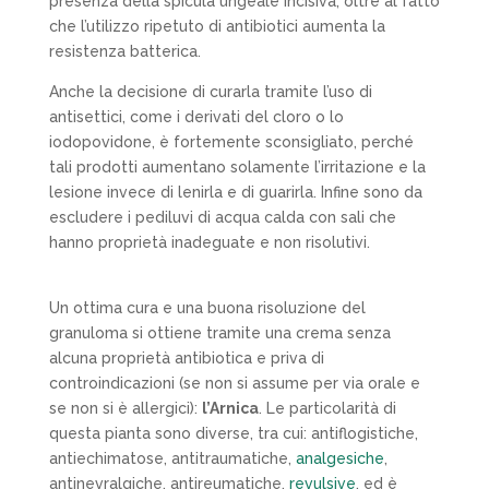
presenza della spicula ungeale incisiva, oltre al fatto
che l’utilizzo ripetuto di antibiotici aumenta la
resistenza batterica.
Anche la decisione di curarla tramite l’uso di
antisettici, come i derivati del cloro o lo
iodopovidone, è fortemente sconsigliato, perché
tali prodotti aumentano solamente l’irritazione e la
lesione invece di lenirla e di guarirla. Infine sono da
escludere i pediluvi di acqua calda con sali che
hanno proprietà inadeguate e non risolutivi.
Un ottima cura e una buona risoluzione del
granuloma si ottiene tramite una crema senza
alcuna proprietà antibiotica e priva di
controindicazioni (se non si assume per via orale e
se non si è allergici):
l’Arnica
. Le particolarità di
questa pianta sono diverse, tra cui: antiflogistiche,
antiechimatose, antitraumatiche,
analgesiche
,
antinevralgiche, antireumatiche,
revulsive
, ed è