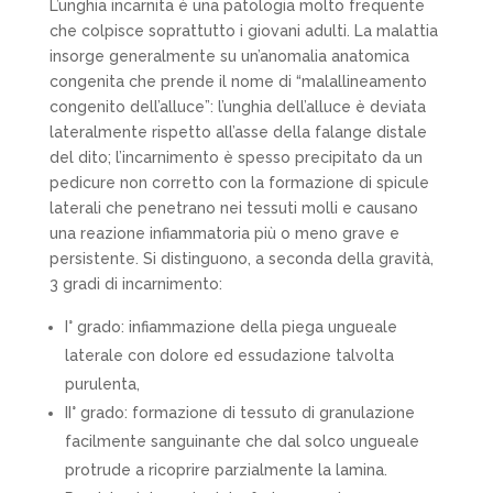
L’unghia incarnita è una patologia molto frequente
che colpisce soprattutto i giovani adulti. La malattia
insorge generalmente su un’anomalia anatomica
congenita che prende il nome di “malallineamento
congenito dell’alluce”: l’unghia dell’alluce è deviata
lateralmente rispetto all’asse della falange distale
del dito; l’incarnimento è spesso precipitato da un
pedicure non corretto con la formazione di spicule
laterali che penetrano nei tessuti molli e causano
una reazione infiammatoria più o meno grave e
persistente. Si distinguono, a seconda della gravità,
3 gradi di incarnimento:
I° grado: infiammazione della piega ungueale
laterale con dolore ed essudazione talvolta
purulenta,
II° grado: formazione di tessuto di granulazione
facilmente sanguinante che dal solco ungueale
protrude a ricoprire parzialmente la lamina.