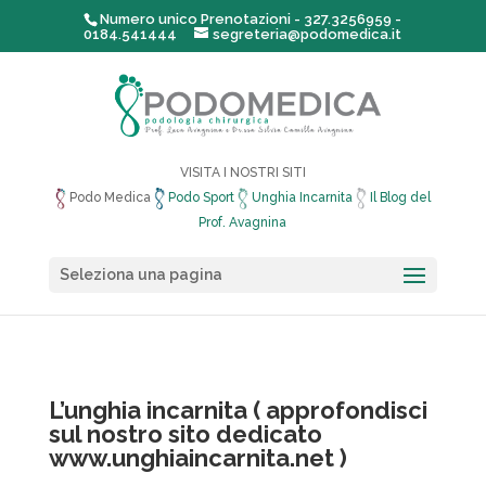
Numero unico Prenotazioni - 327.3256959 -
0184.541444
segreteria@podomedica.it
VISITA I NOSTRI SITI
Podo Medica
Podo Sport
Unghia Incarnita
Il Blog del
Prof. Avagnina
Seleziona una pagina
L’unghia incarnita ( approfondisci
sul nostro sito dedicato
www.unghiaincarnita.net
)