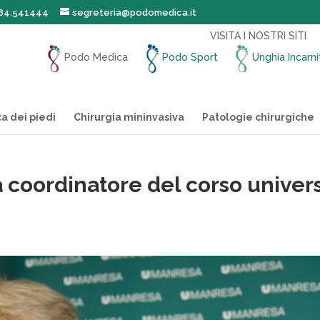
184.541444
segreteria@podomedica.it
VISITA I NOSTRI SITI
Podo Medica
Podo Sport
Unghia Incarn
ca dei piedi
Chirurgia mininvasiva
Patologie chirurgiche
coordinatore del corso universi