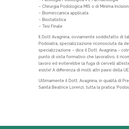
– Chirurgia Podologica MIS o di Minima Incisio
– Biomeccanica applicata
– Biostatistica
– Tesi Finale
Il Dott Avagnina, ovviamente soddisfatto di tale
Podoiatra, specializzazione riconosciuta da dec
specializzazione – dice il Dott. Avagnina – col
punto di vista formativo che lavorativo, il ric
lavoro ed eviterebbe la fuga di cervelli all’es
esiste! A differenza di molti altri paesi della 
Ultimamente il Dott. Avagnina, in qualità di Pr
Sanità Beatrice Lorenzi, tutta la pratica ‘Podoiatr