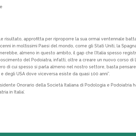
ne
 risultato, approfitta per riproporre la sua ormai ventennale battagl
enni in moltissimi Paesi del mondo, come gli Stati Uniti, la Spagna,
merebbe, almeno in questo ambito, il gap che l’Italia spesso regist
onoscimento del Podoiatra, infatti, oltre a creare un nuovo corso di 
tero di cui spesso si parla almeno nel nostro settore, basta pensar
UE e degli USA dove viceversa esiste da quasi 100 anni”.
esidente Onorario della Società Italiana di Podologia e Podoiatria h
ia in Italia’.