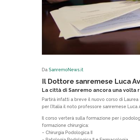
Da
SanremoNews.it
Il Dottore sanremese Luca Ava
La città di Sanremo ancora una volta 
Partirà infatti a breve il nuovo corso di Laur
per l’Italia il noto professore sanremese Luca
Il corso verterà sulla formazione per i podologi
formazione chirurgica:
– Chirurgia Podologica II
– Patologia Podologica II e Farmacologia