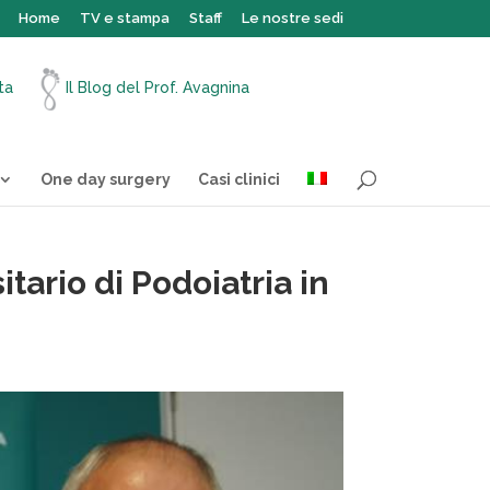
Home
TV e stampa
Staff
Le nostre sedi
ita
Il Blog del Prof. Avagnina
One day surgery
Casi clinici
tario di Podoiatria in