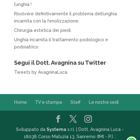
l’unghia !
Risolvere definitivamente il problema dell’unghia
incarnita con la fenolizzazione.
Chirurgia estetica dei piedi.
Unghia incarnita il trattamento podologico e
podoiatrico
Segui il Dott. Avagnina su Twitter
Tweets by AvagninaLuca
Home
TV e stampa
Staff
Le nostre sedi
Sviluppato da
Systema
s.r.l. | Dott. Avagnina Luca -
18038 Corso Matuzia 13, Sanremo (IM) - P.I. :