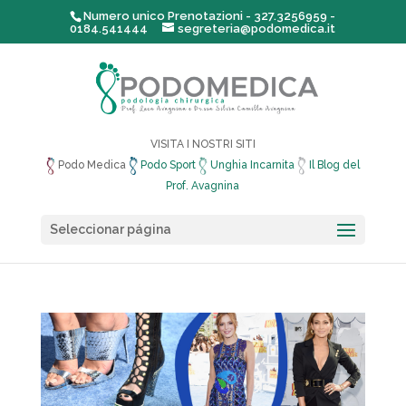
Numero unico Prenotazioni - 327.3256959 -
0184.541444
segreteria@podomedica.it
VISITA I NOSTRI SITI
Podo Medica
Podo Sport
Unghia Incarnita
Il Blog del
Prof. Avagnina
Seleccionar página