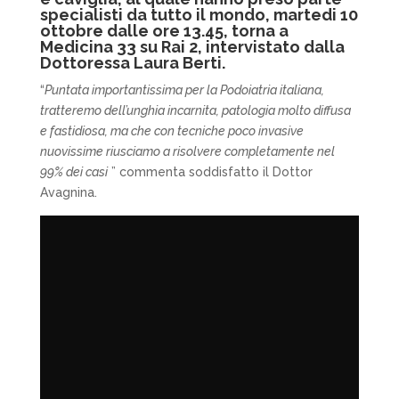
specialisti da tutto il mondo, martedi 10
ottobre dalle ore 13.45, torna a
Medicina 33 su Rai 2, intervistato dalla
Dottoressa Laura Berti.
“
Puntata importantissima per la Podoiatria italiana,
tratteremo dell’unghia incarnita, patologia molto diffusa
e fastidiosa, ma che con tecniche poco invasive
nuovissime riusciamo a risolvere completamente nel
99% dei casi
” commenta soddisfatto il Dottor
Avagnina.