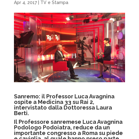
Apr 4, 2017
|
TV e Stampa
Sanremo: il Professor Luca Avagnina
ospite a Medicina 33 su Rai 2,
intervistato dalla Dottoressa Laura
Berti.
Il Professore sanremese Luca Avagnina
Podologo Podoiatra, reduce da un
importante congresso a Roma su piede
e caviglia, al quale hanno preso parte