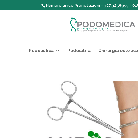
Numero unico Prenotazioni - 327.3256959 - 0
Podolistica
Podoiatria
Chirurgia estetica