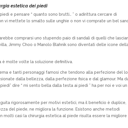
rgia estetica dei piedi
piedi e pensare “ quanto sono brutti… ” o adirittura cercare di
non vi mettete lo smalto sulle unghie o non vi comprate un bel san
sarebbe comprarsi uno stupendo paio di sandali di quelli che lascia
villa, Jimmy Choo o Manolo Blahnik sono diventati delle icone dell
 è molte volte la soluzione definitiva.
l cinema e tanti personaggi famosi che tendono alla perfezione del l
sionate dalla bellezza, dalla perfezione fisica e dal glamour. Ma d
iedi” dire “ mi sento bella dalla testa ai piedi ” ha per noi e voi un
guita rigorosamente per motivi estetici, ma il beneficio è duplice,
llezza del piede, ne migliora la funzione. Esistono anche metodi
in molti casi la chirurgia estetica al piede risulta essere la migliore