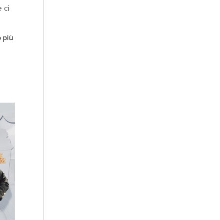
 ci
 più