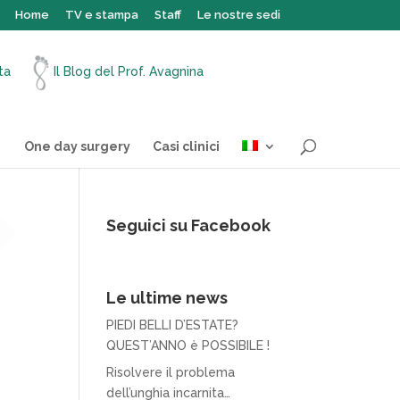
Home
TV e stampa
Staff
Le nostre sedi
ita
Il Blog del Prof. Avagnina
One day surgery
Casi clinici
Seguici su Facebook
Le ultime news
PIEDI BELLI D’ESTATE?
QUEST’ANNO è POSSIBILE !
Risolvere il problema
dell’unghia incarnita…