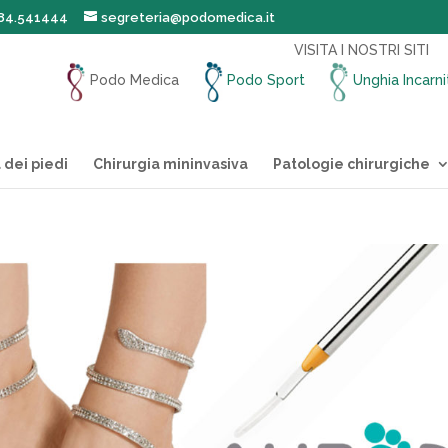
184.541444
segreteria@podomedica.it
VISITA I NOSTRI SITI
Podo Medica
Podo Sport
Unghia Incarn
 dei piedi
Chirurgia mininvasiva
Patologie chirurgiche