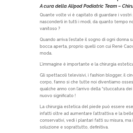
A cura della
Alipod Podiatric Team – Chiru
Quante volte vi è capitato di guardare i vostri 
nasconderli in tutti i modi, da quanto tempo 
vanitoso ?
Quando arriva l’estate il sogno di ogni donna 
bocca aperta, proprio quelli con cui Renè Cao
moda.
L’immagine è importante e la chirurgia estetica
Gli spettacoli televisivi, i fashion blogger, i
corpo, fanno si che tutte noi diventiamo osses
qualche anno con l’arrivo della “stuccatura dei p
nuovo significato !
La chirurgia estetica del piede può essere ese
infatti oltre ad aumentare l’attrattiva e la be
conservativi, vedi i plantari fatti su misura, ma 
soluzione e soprattutto, definitiva.