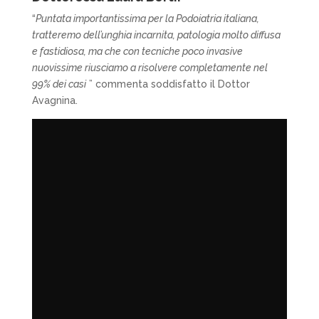
“
Puntata importantissima per la Podoiatria italiana,
tratteremo dell’unghia incarnita, patologia molto diffusa
e fastidiosa, ma che con tecniche poco invasive
nuovissime riusciamo a risolvere completamente nel
99% dei casi
” commenta soddisfatto il Dottor
Avagnina.