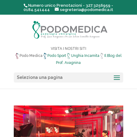
Numero unico Prenotazioni - 327.3256959 -
0184.541444
segreteria@podomedica.it
VISITA I NOSTRI SITI
Podo Medica
Podo Sport
Unghia Incarnita
Il Blog del
Prof. Avagnina
Seleziona una pagina